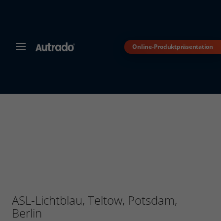
Online-Produktpräsentation
MENÜ
Autrado
Kfz-
Software
für
Autohändler
Dealer-
Management-
System
für
den
Automobilhandel
ASL-Lichtblau, Teltow, Potsdam,
Berlin