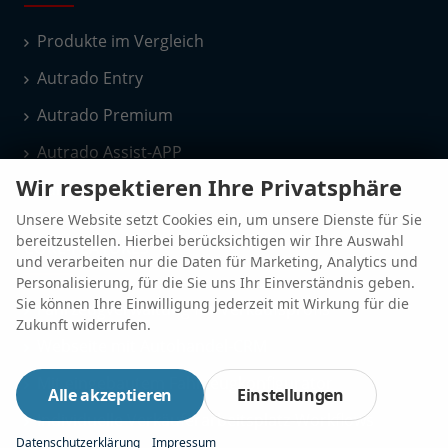
Produkte im Vergleich
Autrado Entry
Autrado Premium
Autrado Assist-APP
Wir respektieren Ihre Privatsphäre
Euro Auto Börse
Unsere Website setzt Cookies ein, um unsere Dienste für Sie
bereitzustellen. Hierbei berücksichtigen wir Ihre Auswahl
CORE-FEATURES
und verarbeiten nur die Daten für Marketing, Analytics und
Personalisierung, für die Sie uns Ihr Einverständnis geben.
Sie können Ihre Einwilligung jederzeit mit Wirkung für die
Fahrzeugverwaltung für Verkaufsprofis
Zukunft widerrufen.
Webseite mit Autohandel-CRM
Mit eingebautem Fahrzeugkonfigurator
Alle akzeptieren
Einstellungen
Individuelle Verkäuferarbeitsplatz-Workflows
Datenschutzerklärung
Impressum