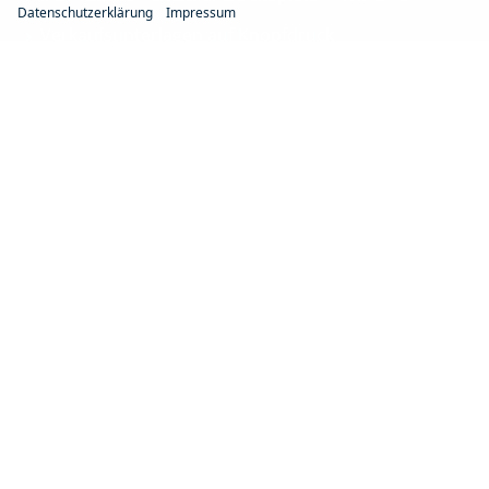
Datenschutzerklärung
Impressum
Verkaufsunterlagen auf Knopfdruck
Digitale Unterschrift, digitale Signatur
Funktionen zur Suchmaschinenoptimierung
Leistungsstarke Schnittstellen
NoVA-Berechnung
FAHRZEUGHÄNDLER-TYPEN
Alle Autohändler profitieren
EU-Autohändler profitieren
B2B-Autohändler profitieren
Gebrauchtwagenhändler profitieren
Fahrzeugvermittler profitieren