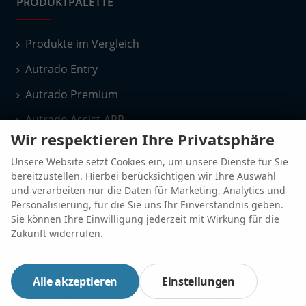
PRODUKTPALETTE
Produkte im Vergleich
Autrado Entry
Autrado Premium
Autrado Assist-APP
Wir respektieren Ihre Privatsphäre
Euro Auto Börse
Unsere Website setzt Cookies ein, um unsere Dienste für Sie
bereitzustellen. Hierbei berücksichtigen wir Ihre Auswahl
CORE-FEATURES
und verarbeiten nur die Daten für Marketing, Analytics und
Personalisierung, für die Sie uns Ihr Einverständnis geben.
Sie können Ihre Einwilligung jederzeit mit Wirkung für die
Fahrzeugverwaltung für Verkaufsprofis
Zukunft widerrufen.
Webseite mit Autohandel-CRM
Mit eingebautem Fahrzeugkonfigurator
Alle akzeptieren
Einstellungen
Individuelle Verkäuferarbeitsplatz-Workflows