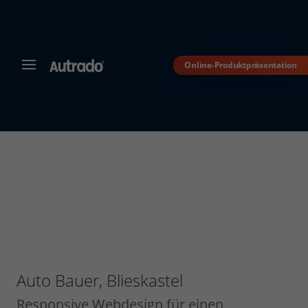
Online-Produktpräsentation
MENÜ
Autrado
Kfz-
Software
für
Autohändler
Dealer-
Management-
System
für
den
Automobilhandel
Auto Bauer, Blieskastel
Responsive Webdesign für einen