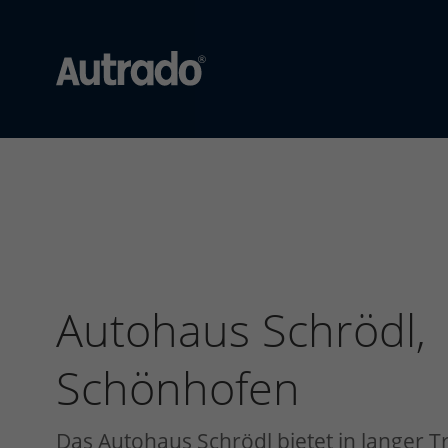
Autrado
Kfz-
Software
für
Autohändler
Dealer-
Management-
System
für
Autohaus Schrödl,
den
Automobilhandel
Schönhofen
Das Autohaus Schrödl bietet in langer T