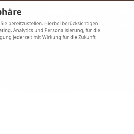
phäre
Jetzt Online-Produktpräsentation vereinbare
Sie bereitzustellen. Hierbei berücksichtigen
jetzt buch
ting, Analytics und Personalisierung, für die
igung jederzeit mit Wirkung für die Zukunft
EATURES
FAHRZEUGHÄNDLER-T
verwaltung für
Alle Autohändler profitiere
profis
EU-Autohändler profitieren
e mit Autohandel-CRM
B2B-Autohändler profitiere
gebautem
Gebrauchtwagenhändler pro