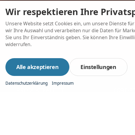
Wir respektieren Ihre Privats
Unsere Website setzt Cookies ein, um unsere Dienste für 
wir Ihre Auswahl und verarbeiten nur die Daten für Marke
Sie uns Ihr Einverständnis geben. Sie können Ihre Einwill
widerrufen.
Alle akzeptieren
Einstellungen
Datenschutzerklärung
Impressum
PRODUKTPALETTE
CORE-F
Produkte im Vergleich
Fahrzeug
Autrado Entry
Verkaufs
Autrado Premium
Webseit
Autrado Assist-APP
Mit ein