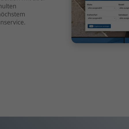
hulten
 höchstem
nservice.