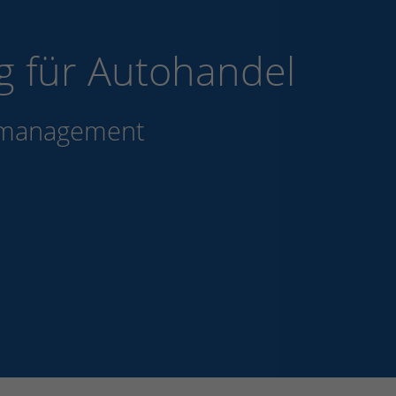
g für Autohandel
eugmanagement