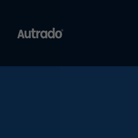
Autrado
Kfz-
Software
für
Autohändler
Dealer-
Management-
System
für
den
Automobilhandel