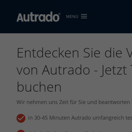
MENÜ
Autrado
Kfz-
Software
Entdecken Sie die V
für
Autohändler
Dealer-
von Autrado - Jetzt
Management-
System
buchen
für
den
Automobilhandel
Wir nehmen uns Zeit für Sie und beantworten 
in 30-45 Minuten Autrado umfangreich te