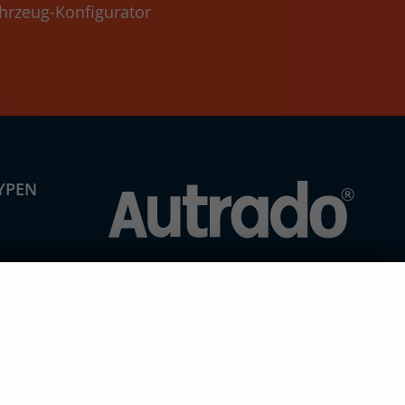
hrzeug-Konfigurator
YPEN
n
Ihr strategischer Wachstumspartner für
n
den Fahrzeughandel
fitieren
ren