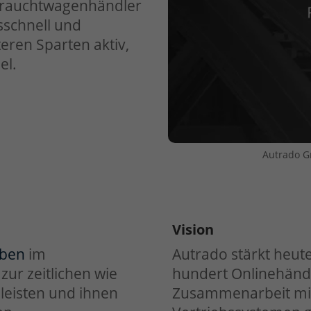
brauchtwagenhändler
sschnell und
eren Sparten aktiv,
el.
Autrado G
Vision
aben
im
Autrado stärkt heut
zur zeitlichen wie
hundert Onlinehändle
 leisten und ihnen
Zusammenarbeit mit