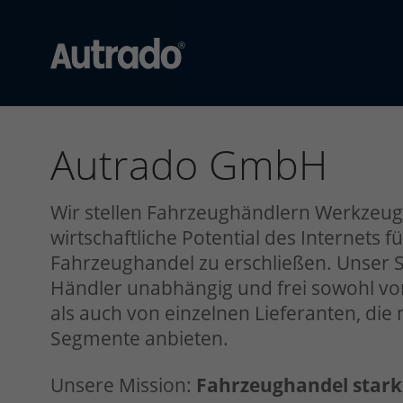
Autrado
Kfz-
Software
für
Autrado GmbH
Autohändler
Dealer-
Wir stellen Fahrzeughändlern Werkzeug
Management-
System
wirtschaftliche Potential des Internets f
für
Fahrzeughandel zu erschließen. Unser
den
Händler unabhängig und frei sowohl vo
Automobilhandel
als auch von einzelnen Lieferanten, die
Segmente anbieten.
Unsere Mission:
Fahrzeughandel stark