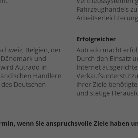
en.
Vertriebssystemen ge
Fahrzeughandels zu
Arbeitserleichterung
Erfolgreicher
 Schweiz, Belgien, der
Autrado macht erfol
, Dänemark und
Durch den Einsatz 
 wird Autrado in
Internet ausgericht
ländischen Händlern
Verkaufsunterstützu
e des Deutschen
ihrer Ziele benötigte
und stetige Herausf
rmin, wenn Sie anspruchsvolle Ziele haben u