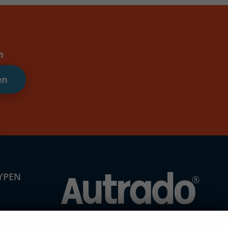
n
en
YPEN
n
Ihr strategischer Wachstumspartner für