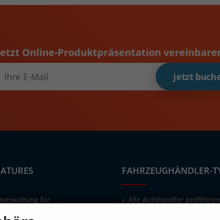
Jetzt Online-Produktpräsentation vereinbare
jetzt buch
EATURES
FAHRZEUGHÄNDLER-T
verwaltung für
Alle Autohändler profitiere
profis
EU-Autohändler profitieren