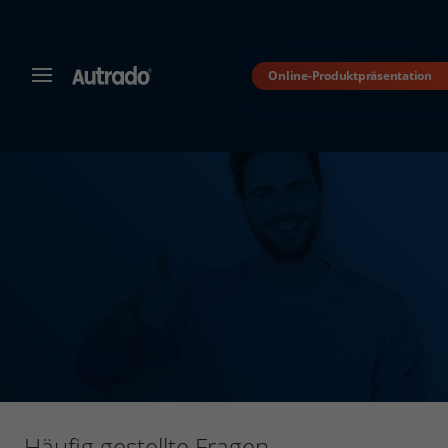
Online-Produktpräsentation
MENÜ
Autrado
Kfz-
Software
für
Autohändler
Dealer-
Management-
System
für
den
Automobilhandel
Häufig gestellte Fragen