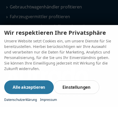
Gebrauchtwagenhändler profitieren
Fahrzeugvermittler profitieren
Leasingunternehmen & Flottenbetreiber
Wir respektieren Ihre Privatsphäre
profitieren
Unsere Website setzt Cookies ein, um unsere Dienste für Sie
Kfz-Werkstätten profitieren
bereitzustellen. Hierbei berücksichtigen wir Ihre Auswahl
Nutzfahrzeuge-Konfigurator
und verarbeiten nur die Daten für Marketing, Analytics und
Personalisierung, für die Sie uns Ihr Einverständnis geben.
Sie können Ihre Einwilligung jederzeit mit Wirkung für die
Zukunft widerrufen.
Alle akzeptieren
Einstellungen
Ihr strategischer Wachstumspartner für den
Fahrzeughandel
Datenschutzerklärung
Impressum