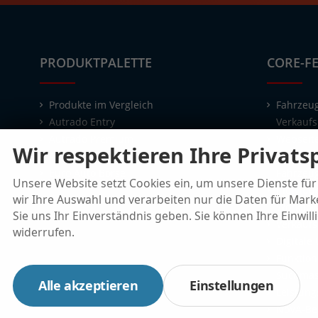
PRODUKTPALETTE
CORE-F
Produkte im Vergleich
Fahrzeug
Autrado Entry
Verkaufs
Autrado Premium
Webseit
Wir respektieren Ihre Privats
Autrado Assist-APP
Mit ein
Euro Auto Börse
Fahrzeug
Unsere Website setzt Cookies ein, um unsere Dienste für 
Individu
wir Ihre Auswahl und verarbeiten nur die Daten für Marke
Workflo
Sie uns Ihr Einverständnis geben. Sie können Ihre Einwill
Verkaufs
widerrufen.
Digitale 
Funktion
Suchmas
Alle akzeptieren
Einstellungen
Leistung
NoVA-Be