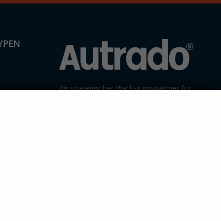
YPEN
n
Ihr strategischer Wachstumspartner für
n
den Fahrzeughandel
fitieren
ren
r