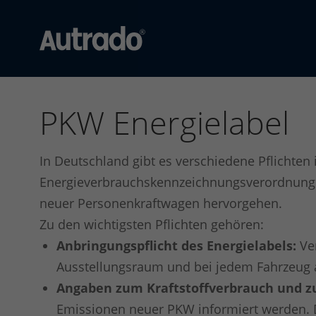
Autrado
Kfz-
Software
PKW Energielabel
für
Autohändler
Dealer-
In Deutschland gibt es verschiedene Pflichte
Management-
System
Energieverbrauchskennzeichnungsverordnung 
für
neuer Personenkraftwagen hervorgehen.
den
Zu den wichtigsten Pflichten gehören:
Automobilhandel
Anbringungspflicht des Energielabels:
Ver
Ausstellungsraum und bei jedem Fahrzeug a
Angaben zum Kraftstoffverbrauch und z
Emissionen neuer PKW informiert werden. 