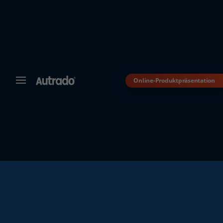
Online-Produktpräsentation
MENÜ
Autrado
Kfz-
Software
für
Autohändler
Dealer-
Management-
System
für
den
Automobilhandel