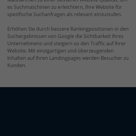
es Suchmaschinen zu erleichtern, Ihre Website für
spezifische Suchanfragen als relevant einzustufen.
Erhöhen Sie durch bessere Rankingpositionen in den
Suchergebnissen von Google die Sichtbarkeit Ihres
Unternehmens und steigern so den Traffic auf Ihrer
Website. Mit einzigartigen und überzeugenden
Inhalten auf Ihren Landingpages werden Besucher zu
Kunden.