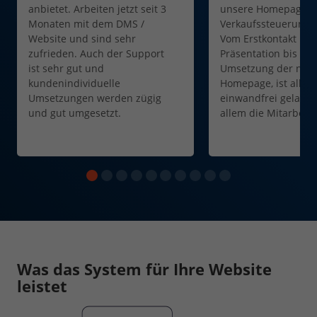
anbietet. Arbeiten jetzt seit 3
unsere Homepage s
Monaten mit dem DMS /
Verkaufssteuerung 
Website und sind sehr
Vom Erstkontakt übe
zufrieden. Auch der Support
Präsentation bis hin
ist sehr gut und
Umsetzung der neu
kundenindividuelle
Homepage, ist alles
Umsetzungen werden zügig
einwandfrei gelaufe
und gut umgesetzt.
allem die Mitarbeite
Autrado - sehr nett,
kompetent. Die
Zusammenarbeit ma
wirklich Spaß !
Was das System für Ihre Website
leistet