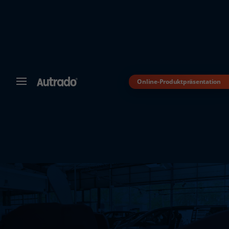
Online-Produktpräsentation
MENÜ
Autrado
Kfz-
Software
für
Autohändler
Dealer-
Management-
System
für
den
Automobilhandel